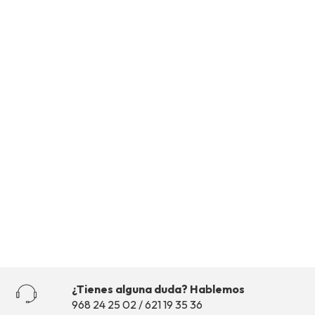
DESINFECTANTES
Diez recomendaciones
de la OMS para
ESCALERAS
protegerserse del
Coronavirus
¿Tienes alguna duda? Hablemos
968 24 25 02 / 621 19 35 36